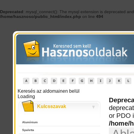
Deprecated
: mysql_connect(): The mysql extension is deprecated and 
/home/hasznoso/public_html/index.php
on line
494
Keresés az aldomainen belül
Loading
Depreca
Kulcsszavak
deprecat
or PDO i
/home/h
Alumínium
Spaletta