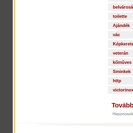
belváros
toilette
Ajándék
vác
Képkeret
veterán
kőműves
Sminkek
http
victorino
Tovább
Hasznosold