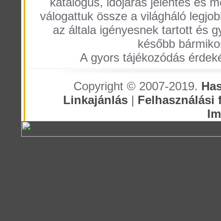
katalógus, időjárás jelentés és
válogattuk össze a világháló legjobb 
az általa igényesnek tartott és g
később bármiko
A gyors tájékozódás érdeké
Copyright © 2007-2019.
Has
Linkajánlás
|
Felhasználási f
I